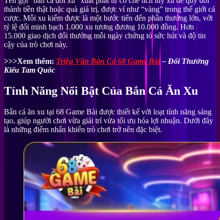
Tên gọi “bắn cá đổi xu” xuất phát từ cơ chế tích lũy xu để quy đổi
thành tiền thật hoặc quà giá trị, được ví như “vàng” trong thế giới cá
cược. Mỗi xu kiếm được là một bước tiến đến phần thưởng lớn, với
tỷ lệ đổi minh bạch 1.000 xu tương đương 10.000 đồng. Hơn
15.000 giao dịch đổi thưởng mỗi ngày chứng tỏ sức hút và độ tin
cậy của trò chơi này.
>>>Xem thêm:
Triệu Vân Bắn Cá 68 Game Bài
– Đổi Thưởng
Kiểu Tam Quốc
Tính Năng Nổi Bật Của Bắn Cá Ăn Xu
Bắn cá ăn xu tại 68 Game Bài được thiết kế với loạt tính năng sáng
tạo, giúp người chơi vừa giải trí vừa tối ưu hóa lợi nhuận. Dưới đây
là những điểm nhấn khiến trò chơi trở nên đặc biệt.