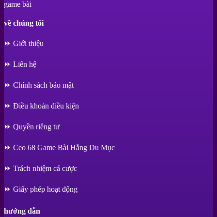
game bài
về chúng tôi
⏩ Giới thiệu
⏩ Liên hệ
⏩ Chính sách bảo mật
⏩ Điều khoản điều kiện
⏩ Quyền riêng tư
⏩ Ceo 68 Game Bài Hằng Du Mục
⏩ Trách nhiệm cá cược
⏩ Giấy phép hoạt động
hướng dẫn