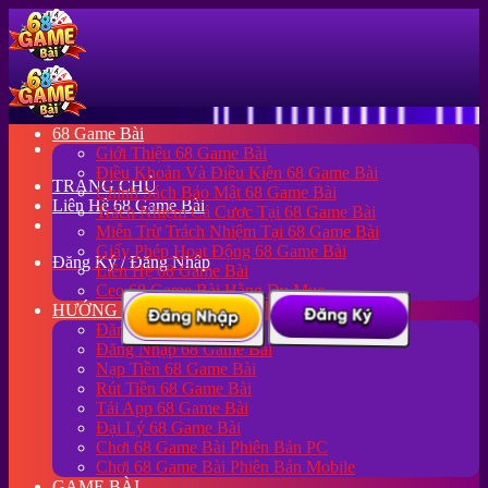
Skip
to
content
68 Game Bài
Giới Thiệu 68 Game Bài
Điều Khoản Và Điều Kiện 68 Game Bài
TRANG CHỦ
Chính Sách Bảo Mật 68 Game Bài
Liên Hệ 68 Game Bài
Trách Nhiệm Cá Cược Tại 68 Game Bài
Miễn Trừ Trách Nhiệm Tại 68 Game Bài
Giấy Phép Hoạt Động 68 Game Bài
Đăng Ký / Đăng Nhập
Liên Hệ 68 Game Bài
Ceo 68 Game Bài Hằng Du Mục
HƯỚNG DẪN
Đăng Ký 68 Game Bài
Đăng Nhập 68 Game Bài
Nạp Tiền 68 Game Bài
Rút Tiền 68 Game Bài
Tải App 68 Game Bài
Đại Lý 68 Game Bài
Chơi 68 Game Bài Phiên Bản PC
Chơi 68 Game Bài Phiên Bản Mobile
GAME BÀI