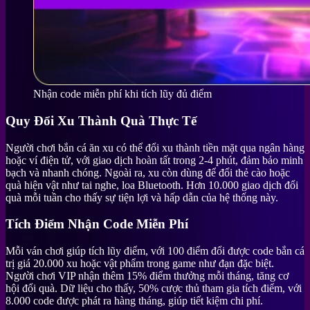
Nhận code miễn phí khi tích lũy đủ điểm
Quy Đổi Xu Thành Quà Thực Tế
Người chơi bắn cá ăn xu có thể đổi xu thành tiền mặt qua ngân hàng
hoặc ví điện tử, với giao dịch hoàn tất trong 2-4 phút, đảm bảo minh
bạch và nhanh chóng. Ngoài ra, xu còn dùng để đổi thẻ cào hoặc
quà hiện vật như tai nghe, loa Bluetooth. Hơn 10.000 giao dịch đổi
quà mỗi tuần cho thấy sự tiện lợi và hấp dẫn của hệ thống này.
Tích Điểm Nhận Code Miễn Phí
Mỗi ván chơi giúp tích lũy điểm, với 100 điểm đổi được code bắn cá
trị giá 20.000 xu hoặc vật phẩm trong game như đạn đặc biệt.
Người chơi VIP nhận thêm 15% điểm thưởng mỗi tháng, tăng cơ
hội đổi quà. Dữ liệu cho thấy, 50% cược thủ tham gia tích điểm, với
8.000 code được phát ra hàng tháng, giúp tiết kiệm chi phí.