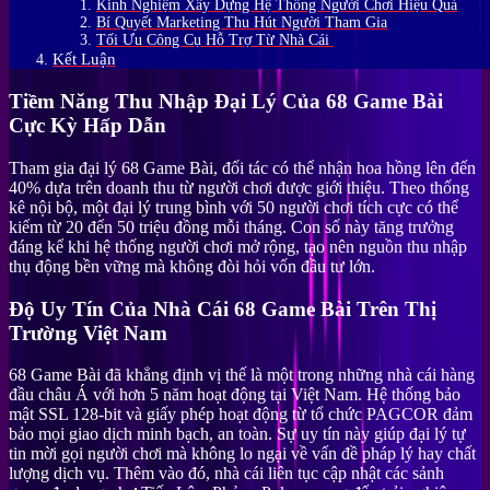
Kinh Nghiệm Xây Dựng Hệ Thống Người Chơi Hiệu Quả
Bí Quyết Marketing Thu Hút Người Tham Gia
Tối Ưu Công Cụ Hỗ Trợ Từ Nhà Cái
Kết Luận
Tiềm Năng Thu Nhập Đại Lý Của 68 Game Bài
Cực Kỳ Hấp Dẫn
Tham gia đại lý 68 Game Bài, đối tác có thể nhận hoa hồng lên đến
40% dựa trên doanh thu từ người chơi được giới thiệu. Theo thống
kê nội bộ, một đại lý trung bình với 50 người chơi tích cực có thể
kiếm từ 20 đến 50 triệu đồng mỗi tháng. Con số này tăng trưởng
đáng kể khi hệ thống người chơi mở rộng, tạo nên nguồn thu nhập
thụ động bền vững mà không đòi hỏi vốn đầu tư lớn.
Độ Uy Tín Của Nhà Cái 68 Game Bài Trên Thị
Trường Việt Nam
68 Game Bài đã khẳng định vị thế là một trong những nhà cái hàng
đầu châu Á với hơn 5 năm hoạt động tại Việt Nam. Hệ thống bảo
mật SSL 128-bit và giấy phép hoạt động từ tổ chức PAGCOR đảm
bảo mọi giao dịch minh bạch, an toàn. Sự uy tín này giúp đại lý tự
tin mời gọi người chơi mà không lo ngại về vấn đề pháp lý hay chất
lượng dịch vụ. Thêm vào đó, nhà cái liên tục cập nhật các sảnh