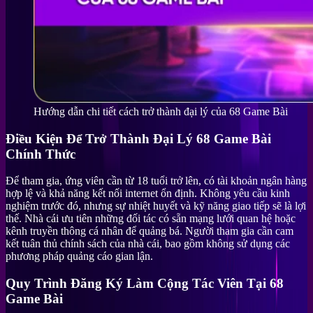
Hướng dẫn chi tiết cách trở thành đại lý của 68 Game Bài
Điều Kiện Để Trở Thành Đại Lý 68 Game Bài
Chính Thức
Để tham gia, ứng viên cần từ 18 tuổi trở lên, có tài khoản ngân hàng
hợp lệ và khả năng kết nối internet ổn định. Không yêu cầu kinh
nghiệm trước đó, nhưng sự nhiệt huyết và kỹ năng giao tiếp sẽ là lợi
thế. Nhà cái ưu tiên những đối tác có sẵn mạng lưới quan hệ hoặc
kênh truyền thông cá nhân để quảng bá. Người tham gia cần cam
kết tuân thủ chính sách của nhà cái, bao gồm không sử dụng các
phương pháp quảng cáo gian lận.
Quy Trình Đăng Ký Làm Cộng Tác Viên Tại 68
Game Bài