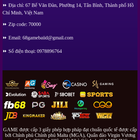
⏩ Địa chỉ: 67 Bế Văn Đàn, Phường 14, Tân Bình, Thành phố Hồ
Chí Minh, Việt Nam
⏩ Zip code: 70000
⏩ Email:
68gamebaiid@gmail.com
⏩ Số điện thoại: 0978896764
GAME được cấp 3 giấy phép hợp pháp đạt chuẩn quốc tế được cấp
bởi Chính phủ Chính phủ Malta (MGA), Quẩn đảo Virgin Vương