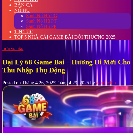
BẮN CÁ
NỔ HŨ
Sảnh Nổ Hũ PG
Sảnh Nổ Hũ PT
Sảnh Nổ Hũ PP
TIN TỨC
TOP 5 NHÀ CÁI GAME BÀI ĐỔI THƯỞNG 2025
HƯỚNG DẪN
Đại Lý 68 Game Bài – Hướng Đi Mới Cho
Thu Nhập Thụ Động
Posted on
Tháng 4 26, 2025
Tháng 4 29, 2025
by
adminchip