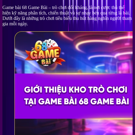
Game bài 68 Game Bài – trò chơi đối kháng, là nơi cược thủ thể
hiện kỹ năng phân tích, chiến thuật và sự nhạy bén qua từng lá bài.
Dưới đây là những trò chơi tiêu biểu thu hút hàng nghìn người tham
gia mỗi ngày.