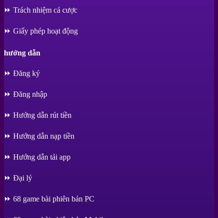
⏩ Trách nhiệm cá cược
⏩ Giấy phép hoạt động
hướng dẫn
⏩ Đăng ký
⏩ Đăng nhập
⏩ Hướng dẫn rút tiền
⏩ Hướng dẫn nạp tiền
⏩ Hướng dẫn tải app
⏩ Đại lý
⏩ 68 game bài phiên bản PC