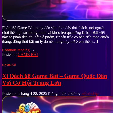
Phỏm 68 Game Bài mang đến sân chơi đầy thử thách, nơi người
chơi thể hiện sự thông minh và khéo léo qua từng lá bài. Bài viết
này sẽ phân tích chi tiết về phỏm, từ cấu trúc cơ bản đến mẹo chiến
thắng, đồng thời bật mí lý do nền tảng này trở[Xem thêm…]
Continue reading
→
Posted in
GAME BÀI
GAME BÀI
Xì Dách 68 Game Bài – Game Quốc Dân
Với Cơ Hội Trúng Lớn
Posted on
Tháng 4 28, 2025
Tháng 4 29, 2025
by
adminchip