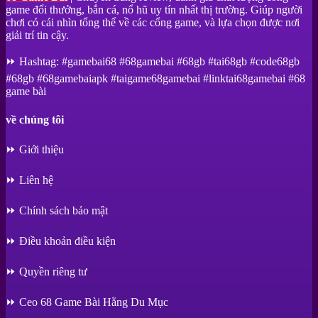
game đổi thưởng, bắn cá, nổ hũ uy tín nhất thị trường. Giúp người
chơi có cái nhìn tổng thể về các cổng game, và lựa chọn được nơi
giải trí tin cậy.
⏩ Hashtag: #gamebai68 #68gamebai #68gb #tai68gb #code68gb
#68gb #68gamebaiapk #taigame68gamebai #linktai68gamebai #68
game bài
về chúng tôi
⏩ Giới thiệu
⏩ Liên hệ
⏩ Chính sách bảo mật
⏩ Điều khoản điều kiện
⏩ Quyền riêng tư
⏩ Ceo 68 Game Bài Hằng Du Mục