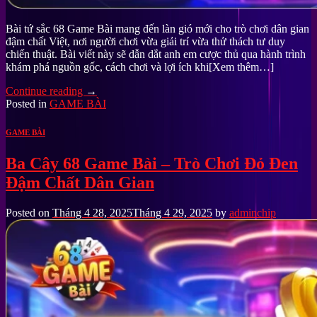
Bài tứ sắc 68 Game Bài mang đến làn gió mới cho trò chơi dân gian
đậm chất Việt, nơi người chơi vừa giải trí vừa thử thách tư duy
chiến thuật. Bài viết này sẽ dẫn dắt anh em cược thủ qua hành trình
khám phá nguồn gốc, cách chơi và lợi ích khi[Xem thêm…]
Continue reading
→
Posted in
GAME BÀI
GAME BÀI
Ba Cây 68 Game Bài – Trò Chơi Đỏ Đen
Đậm Chất Dân Gian
Posted on
Tháng 4 28, 2025
Tháng 4 29, 2025
by
adminchip