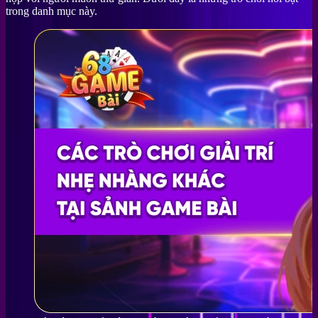
trong danh mục này.