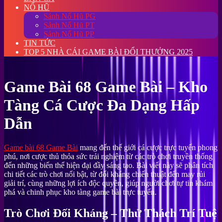
NỔ HŨ
Sảnh Nổ Hũ PG
Sảnh Nổ Hũ PT
Sảnh Nổ Hũ PP
TIN TỨC
TOP 5 NHÀ CÁI GAME BÀI ĐỔI THƯỞNG 2025
Game Bài 68 Game Bài – Kho
Tàng Cá Cược Đa Dạng Hấp
Dẫn
Game bài 68 Game Bài
mang đến thế giới cá cược trực tuyến phong
phú, nơi cược thủ thỏa sức trải nghiệm từ các trò chơi truyền thống
đến những biến thể hiện đại đầy sáng tạo. Bài viết này sẽ phân tích
chi tiết các trò chơi nổi bật, từ đối kháng chiến thuật đến may rủi
giải trí, cùng những lợi ích độc quyền, giúp người chơi tự tin khám
phá và chinh phục kho tàng game bài trực tuyến.
Trò Chơi Đối Kháng – Thử Thách Trí Tuệ