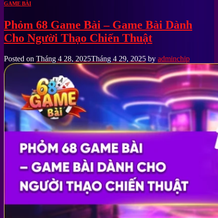
GAME BÀI
Phỏm 68 Game Bài – Game Bài Dành
Cho Người Thạo Chiến Thuật
Posted on
Tháng 4 28, 2025
Tháng 4 29, 2025
by
adminchip