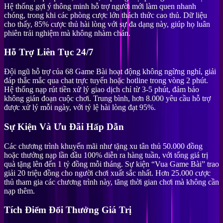
Hệ thống gợi ý thông minh hỗ trợ người mới làm quen nhanh
chóng, trong khi các phòng cược lớn thách thức cao thủ. Dữ liệu
cho thấy, 85% cược thủ hài lòng với sự đa dạng này, giúp họ luân
phiên trải nghiệm mà không nhàm chán.
Hỗ Trợ Liên Tục 24/7
Đội ngũ hỗ trợ của 68 Game Bài hoạt động không ngừng nghỉ, giải
đáp thắc mắc qua chat trực tuyến hoặc hotline trong vòng 2 phút.
Hệ thống nạp rút tiền xử lý giao dịch chỉ từ 3-5 phút, đảm bảo
không gián đoạn cuộc chơi. Trung bình, hơn 8.000 yêu cầu hỗ trợ
được xử lý mỗi ngày, với tỷ lệ hài lòng đạt 95%.
Sự Kiện Và Ưu Đãi Hấp Dẫn
Các chương trình khuyến mãi như tặng xu tân thủ 50.000 đồng
hoặc thưởng nạp lần đầu 100% diễn ra hàng tuần, với tổng giá trị
quà tặng lên đến 1 tỷ đồng mỗi tháng. Sự kiện “Vua Game Bài” trao
giải 20 triệu đồng cho người chơi xuất sắc nhất. Hơn 25.000 cược
thủ tham gia các chương trình này, tăng thời gian chơi mà không cần
nạp thêm.
Tích Điểm Đổi Thưởng Giá Trị