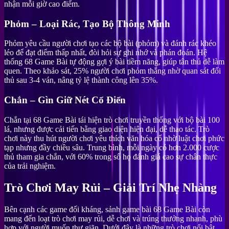
nhận mỗi giờ cao điểm.
Phỏm – Loại Rác, Tạo Bộ Thông Minh
Phỏm yêu cầu người chơi tạo các bộ bài (phỏm) và đánh rác khéo
léo để đạt điểm thấp nhất, đòi hỏi sự ghi nhớ và phán đoán. Hệ
thống 68 Game Bài tự động gợi ý bài tiềm năng, giúp tân thủ dễ làm
quen. Theo khảo sát, 25% người chơi phỏm thắng nhờ quan sát đối
thủ sau 3-4 ván, nâng tỷ lệ thành công lên 35%.
Chắn – Gìn Giữ Nét Cổ Điển
Chắn tại 68 Game Bài tái hiện trò chơi truyền thống với bộ bài 100
lá, nhưng được cải tiến bằng giao diện hiện đại, dễ thao tác. Trò
chơi này thu hút người chơi yêu thích văn hóa cổ nhờ luật chơi phức
tạp nhưng đầy chiều sâu. Trung bình, mỗi ngày có hơn 2.000 cược
thủ tham gia chắn, với 60% trong số họ đánh giá cao sự chân thực
của trải nghiệm.
Trò Chơi May Rủi – Giải Trí Nhẹ Nhàng
Bên cạnh các game đối kháng, sảnh game bài 68 Game Bài còn
mang đến loạt trò chơi may rủi, dễ chơi và trúng thưởng nhanh, phù
hợp với người muốn thư giãn. Dưới đây là những trò chơi nổi bật