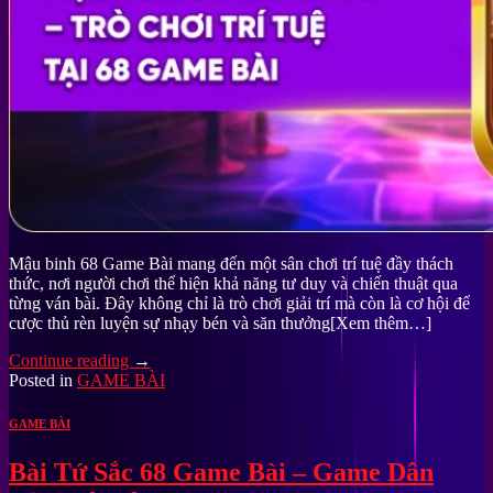
Mậu binh 68 Game Bài mang đến một sân chơi trí tuệ đầy thách
thức, nơi người chơi thể hiện khả năng tư duy và chiến thuật qua
từng ván bài. Đây không chỉ là trò chơi giải trí mà còn là cơ hội để
cược thủ rèn luyện sự nhạy bén và săn thưởng[Xem thêm…]
Continue reading
→
Posted in
GAME BÀI
GAME BÀI
Bài Tứ Sắc 68 Game Bài – Game Dân