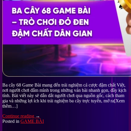
Ba cây 68 Game Bài mang đến trải nghiệm cá cược đậm chất Việt,
nơi người chơi đắm mình trong những ván bài nhanh gọn, đầy kịch
tính. Bài viết này sẽ dẫn dắt người chơi qua nguồn gốc, cách tham
gia và những lợi ích khi trải nghiệm ba cây trực tuyến, mở ra[Xem
thêm…]
Continue reading
→
Posted in
GAME BÀI