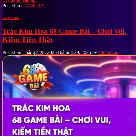
Continue reading
→
Posted in
GAME BÀI
GAME BÀI
Trác Kim Hoa 68 Game Bài – Chơi Vui,
Kiếm Tiền Thật
Posted on
Tháng 4 28, 2025
Tháng 4 29, 2025
by
adminchip