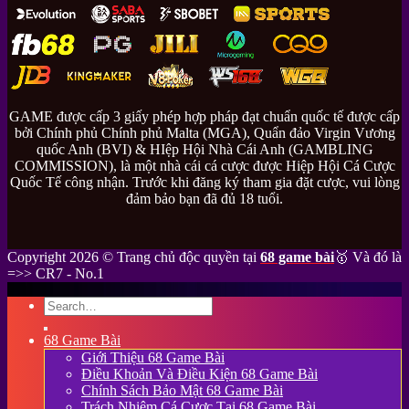
GAME được cấp 3 giấy phép hợp pháp đạt chuẩn quốc tế được cấp
bởi Chính phủ Chính phủ Malta (MGA), Quẩn đảo Virgin Vương
quốc Anh (BVI) & HIệp Hội Nhà Cái Anh (GAMBLING
COMMISSION), là một nhà cái cá cược được Hiệp Hội Cá Cược
Quốc Tế công nhận. Trước khi đăng ký tham gia đặt cược, vui lòng
đảm bảo bạn đã đủ 18 tuổi.
Copyright 2026 © Trang chủ độc quyền tại
68 game bài
🥇 Và đó là
=>> CR7 - No.1
68 Game Bài
Giới Thiệu 68 Game Bài
Điều Khoản Và Điều Kiện 68 Game Bài
Chính Sách Bảo Mật 68 Game Bài
Trách Nhiệm Cá Cược Tại 68 Game Bài