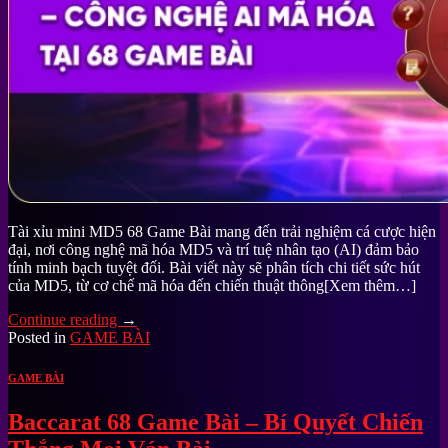
Tài xỉu mini MD5 68 Game Bài mang đến trải nghiệm cá cược hiện
đại, nơi công nghệ mã hóa MD5 và trí tuệ nhân tạo (AI) đảm bảo
tính minh bạch tuyệt đối. Bài viết này sẽ phân tích chi tiết sức hút
của MD5, từ cơ chế mã hóa đến chiến thuật thông[Xem thêm…]
Continue reading
→
Posted in
GAME BÀI
GAME BÀI
Baccarat 68 Game Bài – Bí Quyết Chiến