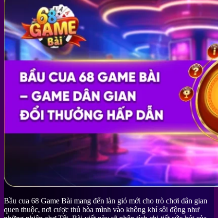
Bầu cua 68 Game Bài mang đến làn gió mới cho trò chơi dân gian
quen thuộc, nơi cược thủ hòa mình vào không khí sôi động như