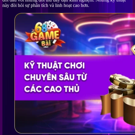
này đòi hỏi sự phân tích và linh hoạt cao hơn.