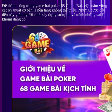
Để thành công trong game bài poker 68 Game Bài, việc nắm vững
các kỹ thuật cơ bản là nền tảng không thể thiếu. Những bước đầu
tiên này giúp người chơi xây dựng sự tự tin và tránh những sai lầm
không đáng có.