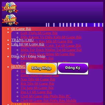
Skip
to
content
68 Game Bài
Giới Thiệu 68 Game Bài
Điều Khoản Và Điều Kiện 68 Game Bài
TRANG CHỦ
Chính Sách Bảo Mật 68 Game Bài
Liên Hệ 68 Game Bài
Trách Nhiệm Cá Cược Tại 68 Game Bài
Miễn Trừ Trách Nhiệm Tại 68 Game Bài
Giấy Phép Hoạt Động 68 Game Bài
Đăng Ký / Đăng Nhập
Liên Hệ 68 Game Bài
Ceo 68 Game Bài Hằng Du Mục
HƯỚNG DẪN
Đăng Ký 68 Game Bài
Đăng Nhập 68 Game Bài
Nạp Tiền 68 Game Bài
Rút Tiền 68 Game Bài
Tải App 68 Game Bài
Đại Lý 68 Game Bài
Chơi 68 Game Bài Phiên Bản PC
Chơi 68 Game Bài Phiên Bản Mobile
GAME BÀI