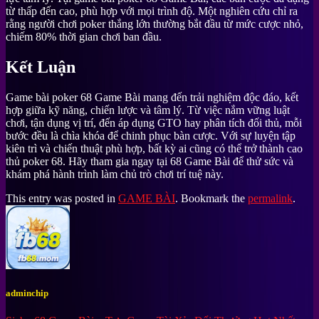
từ thấp đến cao, phù hợp với mọi trình độ. Một nghiên cứu chỉ ra
rằng người chơi poker thắng lớn thường bắt đầu từ mức cược nhỏ,
chiếm 80% thời gian chơi ban đầu.
Kết Luận
Game bài poker 68 Game Bài mang đến trải nghiệm độc đáo, kết
hợp giữa kỹ năng, chiến lược và tâm lý. Từ việc nắm vững luật
chơi, tận dụng vị trí, đến áp dụng GTO hay phân tích đối thủ, mỗi
bước đều là chìa khóa để chinh phục bàn cược. Với sự luyện tập
kiên trì và chiến thuật phù hợp, bất kỳ ai cũng có thể trở thành cao
thủ poker 68. Hãy tham gia ngay tại 68 Game Bài để thử sức và
khám phá hành trình làm chủ trò chơi trí tuệ này.
This entry was posted in
GAME BÀI
. Bookmark the
permalink
.
adminchip