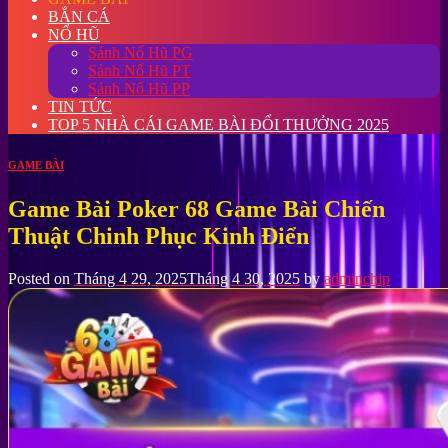
BẮN CÁ
NỔ HŨ
Sảnh Nổ Hũ PG
Sảnh Nổ Hũ PT
Sảnh Nổ Hũ PP
TIN TỨC
TOP 5 NHÀ CÁI GAME BÀI ĐỔI THƯỞNG 2025
GAME BÀI
Game Bài Poker 68 Game Bài Chiến
Thuật Chinh Phục Kinh Điển
Posted on
Tháng 4 29, 2025
Tháng 4 30, 2025
by
adminchip