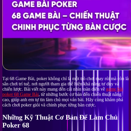
Tại 68 Game Bài, poker không chỉ là một trò chơi may rủi mà còn là
sân chơi trí tuệ, nơi người tham gia thể hiện khả năng tư duy và
chiến lược. Bài viết này mang đến cái nhìn toàn diện về
game bài
poker 68 Game Bài
, từ những bước cơ bản đến chiến thuật nâng
cao, giúp anh em tự tin làm chủ mọi ván bài. Hãy cùng khám phá
cách chơi poker giỏi và chinh phục từng bàn cược.
Những Kỹ Thuật Cơ Bản Để Làm Chủ
Poker 68