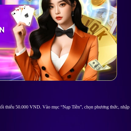
c tối thiểu 50.000 VND. Vào mục “Nạp Tiền”, chọn phương thức, nhập s