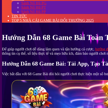
Sảnh Nổ Hũ PG
Sảnh Nổ Hũ PT
Sảnh Nổ Hũ PP
TIN TỨC
TOP 5 NHÀ CÁI GAME BÀI ĐỔI THƯỞNG 2025
Hướng Dẫn 68 Game Bài Toàn T
Để giúp người chơi dễ dàng làm quen và tận hưởng cá cược,
hướng d
thông tin cụ thể, số liệu thực tế và mẹo hữu ích, đảm bảo người chơi
Hướng Dẫn 68 Game Bài: Tải App, Tạo Tà
Việc bắt đầu với 68 Game Bài đòi hỏi người chơi thực hiện một số b