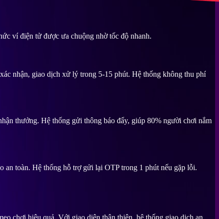
hức ví điện tử được ưa chuộng nhờ tốc độ nhanh.
xác nhận, giao dịch xử lý trong 5-15 phút. Hệ thống không thu phí
i nhận thưởng. Hệ thống gửi thông báo đẩy, giúp 80% người chơi nắm
an toàn. Hệ thống hỗ trợ gửi lại OTP trong 1 phút nếu gặp lỗi.
ẹo chơi hiệu quả. Với giao diện thân thiện, hệ thống giao dịch an