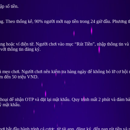
p số tiền.
g. Theo thống kê, 90% người mới nạp tiền trong 24 giờ đầu. Phương t
ng hoặc ví điện tử. Người chơi vào mục “Rút Tiền”, nhập thông tin và 
 với thông tin đăng ký.
và mẹo chơi. Người chơi nên kiểm tra hàng ngày để không bỏ lỡ cơ hộ
lên đến 50 triệu VND.
ại để nhận OTP và đặt lại mật khẩu. Quy trình mất 2 phút và đảm bảo 
lý mật khẩu.
 bắt đầu hành trình cá cược, từ tải app, đăng ký, đến nạp rút tiền và m