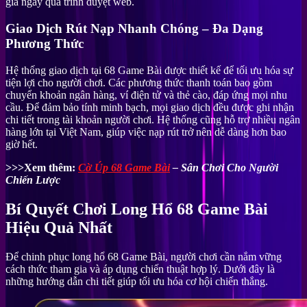
gia ngay qua trình duyệt web.
Giao Dịch Rút Nạp Nhanh Chóng – Đa Dạng
Phương Thức
Hệ thống giao dịch tại 68 Game Bài được thiết kế để tối ưu hóa sự
tiện lợi cho người chơi. Các phương thức thanh toán bao gồm
chuyển khoản ngân hàng, ví điện tử và thẻ cào, đáp ứng mọi nhu
cầu. Để đảm bảo tính minh bạch, mọi giao dịch đều được ghi nhận
chi tiết trong tài khoản người chơi. Hệ thống cũng hỗ trợ nhiều ngân
hàng lớn tại Việt Nam, giúp việc nạp rút trở nên dễ dàng hơn bao
giờ hết.
>>>Xem thêm:
Cờ Úp 68 Game Bài
– Sân Chơi Cho Người
Chiến Lược
Bí Quyết Chơi Long Hổ 68 Game Bài
Hiệu Quả Nhất
Để chinh phục long hổ 68 Game Bài, người chơi cần nắm vững
cách thức tham gia và áp dụng chiến thuật hợp lý. Dưới đây là
những hướng dẫn chi tiết giúp tối ưu hóa cơ hội chiến thắng.