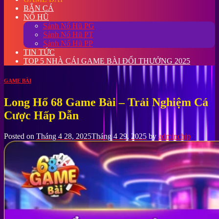
BẮN CÁ
NỔ HŨ
Sảnh Nổ Hũ PG
Sảnh Nổ Hũ PT
Sảnh Nổ Hũ PP
TIN TỨC
TOP 5 NHÀ CÁI GAME BÀI ĐỔI THƯỞNG 2025
GAME BÀI
Long Hổ 68 Game Bài – Trải Nghiệm Cá
Cược Hấp Dẫn
Posted on
Tháng 4 28, 2025
Tháng 4 29, 2025
by
adminchip