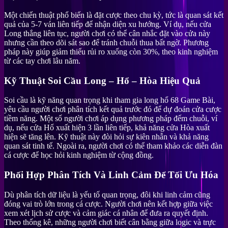
Một chiến thuật phổ biến là đặt cược theo chu kỳ, tức là quan sát kết
quả của 5-7 ván liên tiếp để nhận diện xu hướng. Ví dụ, nếu cửa
Long thắng liên tục, người chơi có thể cân nhắc đặt vào cửa này
nhưng cần theo dõi sát sao để tránh chuỗi thua bất ngờ. Phương
pháp này giúp giảm thiểu rủi ro xuống còn 30%, theo kinh nghiệm
từ các tay chơi lâu năm.
Kỹ Thuật Soi Cầu Long – Hổ – Hòa Hiệu Quả
Soi cầu là kỹ năng quan trọng khi tham gia long hổ 68 Game Bài,
yêu cầu người chơi phân tích kết quả trước đó để dự đoán cửa cược
tiềm năng. Một số người chơi áp dụng phương pháp đếm chuỗi, ví
dụ, nếu cửa Hổ xuất hiện 3 lần liên tiếp, khả năng cửa Hòa xuất
hiện sẽ tăng lên. Kỹ thuật này đòi hỏi sự kiên nhẫn và khả năng
quan sát tinh tế. Ngoài ra, người chơi có thể tham khảo các diễn đàn
cá cược để học hỏi kinh nghiệm từ cộng đồng.
Phối Hợp Phân Tích Và Linh Cảm Để Tối Ưu Hóa
Dù phân tích dữ liệu là yếu tố quan trọng, đôi khi linh cảm cũng
đóng vai trò lớn trong cá cược. Người chơi nên kết hợp giữa việc
xem xét lịch sử cược và cảm giác cá nhân để đưa ra quyết định.
Theo thống kê, những người chơi biết cân bằng giữa logic và trực