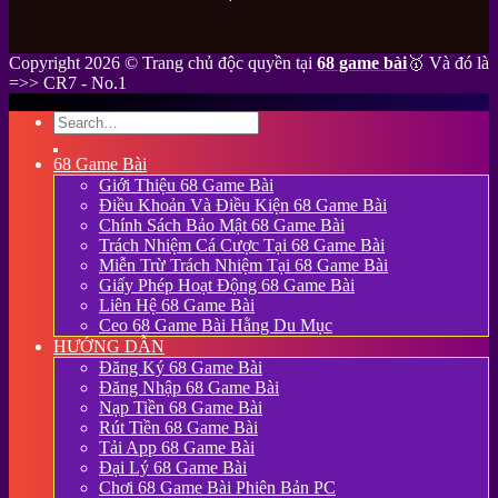
Copyright 2026 © Trang chủ độc quyền tại
68 game bài
🥇 Và đó là
=>> CR7 - No.1
68 Game Bài
Giới Thiệu 68 Game Bài
Điều Khoản Và Điều Kiện 68 Game Bài
Chính Sách Bảo Mật 68 Game Bài
Trách Nhiệm Cá Cược Tại 68 Game Bài
Miễn Trừ Trách Nhiệm Tại 68 Game Bài
Giấy Phép Hoạt Động 68 Game Bài
Liên Hệ 68 Game Bài
Ceo 68 Game Bài Hằng Du Mục
HƯỚNG DẪN
Đăng Ký 68 Game Bài
Đăng Nhập 68 Game Bài
Nạp Tiền 68 Game Bài
Rút Tiền 68 Game Bài
Tải App 68 Game Bài
Đại Lý 68 Game Bài
Chơi 68 Game Bài Phiên Bản PC