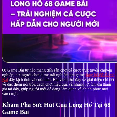
68 Game Bài tự hào mang đến sân chơi cá cược trực tuyến chuyên
nghiệp, nơi người chơi được trải nghiệm tựa game
long hổ 68 Game
Bài
đầy kịch tính và cuốn hút. Bài viết dưới đây sẽ giới thiệu chi tiết
về đặc điểm nổi trội, cách chơi hiệu quả và những lợi ích khi tham
gia tại đây, giúp người mới dễ dàng làm quen và chinh phục mọi
ván cược.
Khám Phá Sức Hút Của Long Hổ Tại 68
Game Bài