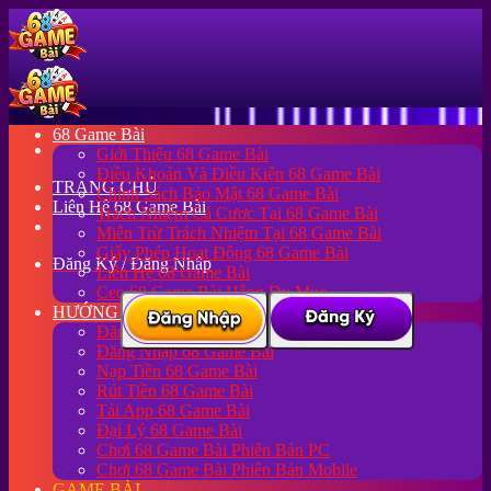
Skip
to
content
68 Game Bài
Giới Thiệu 68 Game Bài
Điều Khoản Và Điều Kiện 68 Game Bài
TRANG CHỦ
Chính Sách Bảo Mật 68 Game Bài
Liên Hệ 68 Game Bài
Trách Nhiệm Cá Cược Tại 68 Game Bài
Miễn Trừ Trách Nhiệm Tại 68 Game Bài
Giấy Phép Hoạt Động 68 Game Bài
Đăng Ký / Đăng Nhập
Liên Hệ 68 Game Bài
Ceo 68 Game Bài Hằng Du Mục
HƯỚNG DẪN
Đăng Ký 68 Game Bài
Đăng Nhập 68 Game Bài
Nạp Tiền 68 Game Bài
Rút Tiền 68 Game Bài
Tải App 68 Game Bài
Đại Lý 68 Game Bài
Chơi 68 Game Bài Phiên Bản PC
Chơi 68 Game Bài Phiên Bản Mobile
GAME BÀI