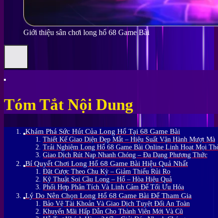
Giới thiệu sân chơi long hổ 68 Game Bài
Tóm Tắt Nội Dung
Khám Phá Sức Hút Của Long Hổ Tại 68 Game Bài
Thiết Kế Giao Diện Đẹp Mắt – Hiệu Suất Vận Hành Mượt Mà
Trải Nghiệm Long Hổ 68 Game Bài Online Linh Hoạt Mọi Th
Giao Dịch Rút Nạp Nhanh Chóng – Đa Dạng Phương Thức
Bí Quyết Chơi Long Hổ 68 Game Bài Hiệu Quả Nhất
Đặt Cược Theo Chu Kỳ – Giảm Thiểu Rủi Ro
Kỹ Thuật Soi Cầu Long – Hổ – Hòa Hiệu Quả
Phối Hợp Phân Tích Và Linh Cảm Để Tối Ưu Hóa
Lý Do Nên Chọn Long Hổ 68 Game Bài Để Tham Gia
Bảo Vệ Tài Khoản Và Giao Dịch Tuyệt Đối An Toàn
Khuyến Mãi Hấp Dẫn Cho Thành Viên Mới Và Cũ