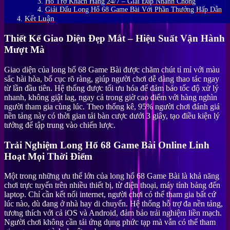
Hỗ Trợ Khách Hàng 24/7 – Giải Đáp Nhanh Chóng
Giải Đấu Long Hổ 68 Game Bài Với Phần Thưởng Hấp Dẫn
Kết Luận
Thiết Kế Giao Diện Đẹp Mắt – Hiệu Suất Vận Hành
Mượt Mà
Giao diện của long hổ 68 Game Bài được chăm chút tỉ mỉ với màu
sắc hài hòa, bố cục rõ ràng, giúp người chơi dễ dàng thao tác ngay
từ lần đầu tiên. Hệ thống được tối ưu hóa để đảm bảo tốc độ xử lý
nhanh, không giật lag, ngay cả trong giờ cao điểm với hàng nghìn
người tham gia cùng lúc. Theo thống kê, 95% người chơi đánh giá
nền tảng này có thời gian tải bàn cược dưới 3 giây, tạo điều kiện lý
tưởng để tập trung vào chiến lược.
Trải Nghiệm Long Hổ 68 Game Bài Online Linh
Hoạt Mọi Thời Điểm
Một trong những ưu thế lớn của long hổ 68 Game Bài là khả năng
chơi trực tuyến trên nhiều thiết bị, từ điện thoại, máy tính bảng đến
laptop. Chỉ cần kết nối internet, người chơi có thể tham gia bất cứ
lúc nào, dù đang ở nhà hay di chuyển. Hệ thống hỗ trợ đa nền tảng,
tương thích với cả iOS và Android, đảm bảo trải nghiệm liền mạch.
Người chơi không cần tải ứng dụng phức tạp mà vẫn có thể tham