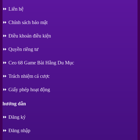
⏩ Liên hệ
⏩ Chính sách bảo mật
⏩ Điều khoản điều kiện
⏩ Quyền riêng tư
⏩ Ceo 68 Game Bài Hằng Du Mục
⏩ Trách nhiệm cá cược
⏩ Giấy phép hoạt động
hướng dẫn
⏩ Đăng ký
⏩ Đăng nhập