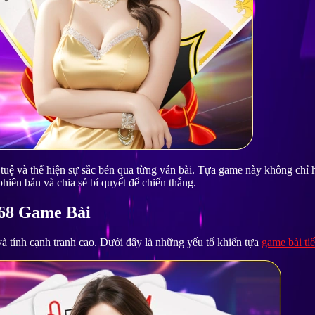
í tuệ và thể hiện sự sắc bén qua từng ván bài. Tựa game này không chỉ hấ
phiên bản và chia sẻ bí quyết để chiến thắng.
 68 Game Bài
và tính cạnh tranh cao. Dưới đây là những yếu tố khiến tựa
game bài tiế