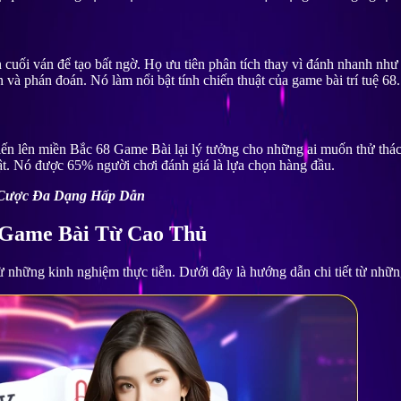
 cuối ván để tạo bất ngờ. Họ ưu tiên phân tích thay vì đánh nhanh n
ẫn và phán đoán. Nó làm nổi bật tính chiến thuật của game bài trí tuệ 6
Tiến lên miền Bắc 68 Game Bài lại lý tưởng cho những ai muốn thử thá
uật. Nó được 65% người chơi đánh giá là lựa chọn hàng đầu.
Cược Đa Dạng Hấp Dẫn
 Game Bài Từ Cao Thủ
ừ những kinh nghiệm thực tiễn. Dưới đây là hướng dẫn chi tiết từ nhữn