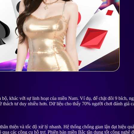
bộ, khác với sự linh hoạt của miền Nam. Ví dụ, để chặt đôi 9 bích, ng
ử thách tư duy nhiều hơn. Dữ liệu cho thấy 70% người chơi đánh giá ca
hân thiện và tốc độ xử lý nhanh. Hệ thống chống gian lận đạt hiệu qu
 độ qua các công cụ hỗ trợ. Phiên bản miền Bắc tận dụng tốt công nghệ 