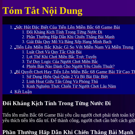
Tóm Tắt Nội Dung
Sức Hút Đặc Biệt Của Tiến Lên Miền Bắc 68 Game Bài
Đối Kháng Kịch Tính Trong Từng Nước Đi
Phần Thưởng Hấp Dẫn Khi Chiến Thắng Bài Mạnh
Giải Đấu Quy Mô Và Bảng Xếp Hạng Minh Bạch
Tiến Lên Miền Bắc Khác Gì So Với Miền Nam Và Miền Trung
Luật Chơi Và Quy Tắc Chặt Bài
Lợi Thế Khi Chơi Miền Bắc Trực Tuyến
Tư Duy Logic Của Người Chơi Miền Bắc
Phiên Bản Nào Dành Cho Người Yêu Chiến Thuật?
Bí Quyết Chơi Hay Tiến Lên Miền Bắc 68 Game Bài Từ Cao T
Sử Dụng Hiệu Quả Quân 2 Và Bộ Bài Đặc Biệt
Linh Hoạt Giữa Tấn Công Và Phòng Thủ
Kinh Nghiệm Thực Chiến Từ Người Chơi Lâu Năm
Kết Luận
Đối Kháng Kịch Tính Trong Từng Nước Đi
Tiến lên miền Bắc 68 Game Bài yêu cầu người chơi phải tính toán kỹ 
yêu thích tiến lên đấu trí. Để thành công, người chơi cần biết cách g
Phần Thưởng Hấp Dẫn Khi Chiến Thắng Bài Mạnh