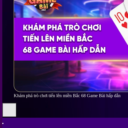
Khám phá trò chơi tiến lên miền Bắc 68 Game Bài hấp dẫn