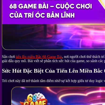
Sân chơi
tiến lên miền Bắc 68 Game Bài
, nơi người chơi thử thách tr
giải đấu quy mô. Bài viết sẽ phân tích sức hút của game, so sánh các 
Sức Hút Đặc Biệt Của Tiến Lên Miền Bắc
Trò chơi này đã trở thành tâm điểm nhờ sự kết hợp giữa tư duy logic 