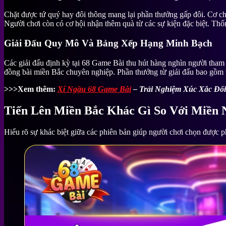
Chặt được tứ quý hay đôi thông mang lại phần thưởng gấp đôi. Cơ chế
Người chơi còn có cơ hội nhận thêm quà từ các sự kiện đặc biệt. Thốn
Giải Đấu Quy Mô Và Bảng Xếp Hạng Minh Bạch
Các giải đấu định kỳ tại 68 Game Bài thu hút hàng nghìn người tham g
đồng bài miền Bắc chuyên nghiệp. Phần thưởng từ giải đấu bao gồm tiề
>>>Xem thêm:
Xí Ngầu 68 Game Bài
– Trải Nghiệm Xúc Xắc Đổ
Tiến Lên Miền Bắc Khác Gì So Với Miền
Hiểu rõ sự khác biệt giữa các phiên bản giúp người chơi chọn được 