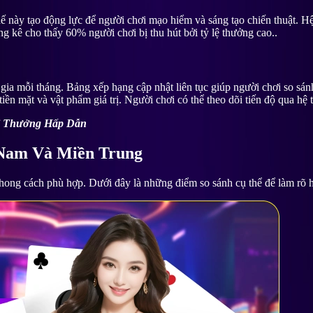
 này tạo động lực để người chơi mạo hiểm và sáng tạo chiến thuật. Hệ
g kê cho thấy 60% người chơi bị thu hút bởi tỷ lệ thưởng cao..
ia mỗi tháng. Bảng xếp hạng cập nhật liên tục giúp người chơi so sánh
n mặt và vật phẩm giá trị. Người chơi có thể theo dõi tiến độ qua hệ 
i Thưởng Hấp Dẫn
 Nam Và Miền Trung
phong cách phù hợp. Dưới đây là những điểm so sánh cụ thể để làm rõ 