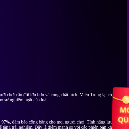
ười chơi cần đôi lớn hơn và cùng chất bích. Miền Trung lại có cách
o sự nghiêm ngặt của luật.
ả 97%, đảm bảo công bằng cho mọi người chơi. Tính năng lưu lịch sử
để tăng trải nghiệm. Đây là điểm mạnh so với các phiên bản khác.