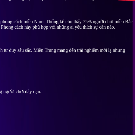
hư phong cách miền Nam. Thống kê cho thấy 75% người chơi miền Bắc
8. Phong cách này phù hợp với những ai yêu thích sự cân não.
ch tư duy sâu sắc. Miền Trung mang đến trải nghiệm mới lạ nhưng
g người chơi dày dạn.