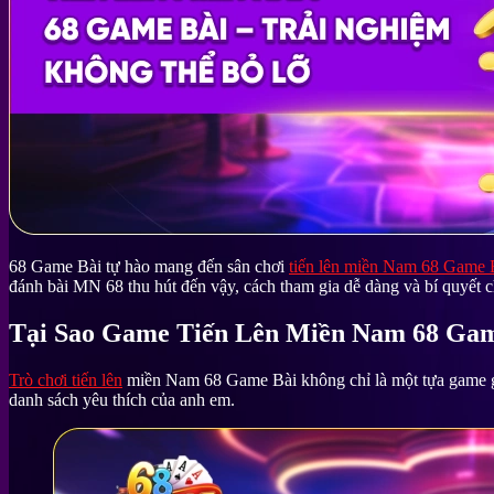
68 Game Bài tự hào mang đến sân chơi
tiến lên miền Nam 68 Game 
đánh bài MN 68 thu hút đến vậy, cách tham gia dễ dàng và bí quyết ch
Tại Sao Game Tiến Lên Miền Nam 68 Gam
Trò chơi tiến lên
miền Nam 68 Game Bài không chỉ là một tựa game giải
danh sách yêu thích của anh em.