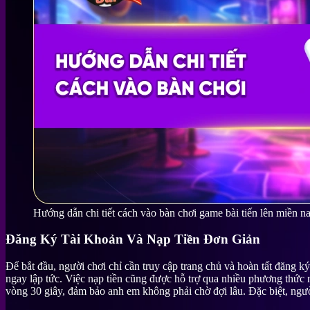
Hướng dẫn chi tiết cách vào bàn chơi game bài tiến lên miền 
Đăng Ký Tài Khoản Và Nạp Tiền Đơn Giản
Để bắt đầu, người chơi chỉ cần truy cập trang chủ và hoàn tất đăng ký
ngay lập tức. Việc nạp tiền cũng được hỗ trợ qua nhiều phương thức 
vòng 30 giây, đảm bảo anh em không phải chờ đợi lâu. Đặc biệt, ngườ