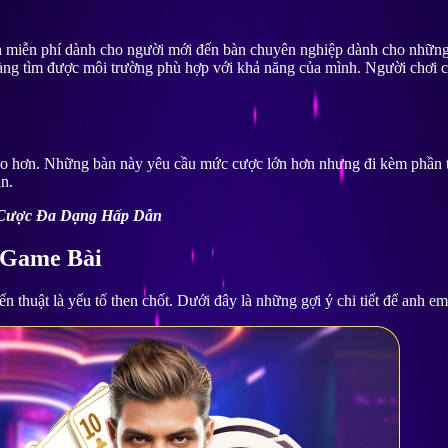
 miễn phí dành cho người mới đến bàn chuyên nghiệp dành cho những a
ng tìm được môi trường phù hợp với khả năng của mình. Người chơi có 
 hơn. Những bàn này yêu cầu mức cược lớn hơn nhưng đi kèm phần thưở
n.
Cược Đa Dạng Hấp Dẫn
 Game Bài
thuật là yếu tố then chốt. Dưới đây là những gợi ý chi tiết để anh em 