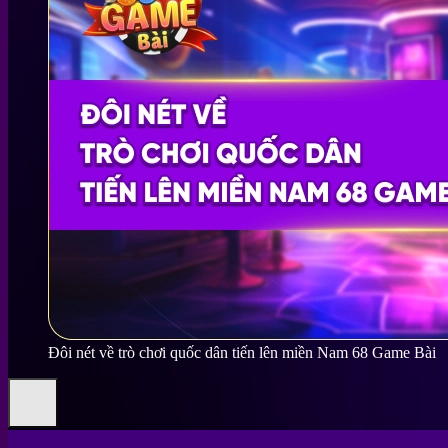
Đôi nét về trò chơi quốc dân tiến lên miền Nam 68 Game Bài