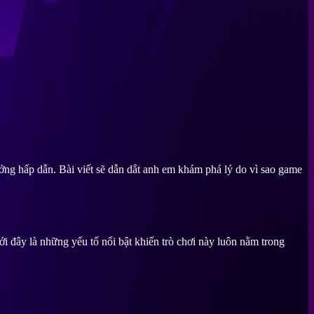
thưởng hấp dẫn. Bài viết sẽ dẫn dắt anh em khám phá lý do vì sao game
i đây là những yếu tố nổi bật khiến trò chơi này luôn nằm trong