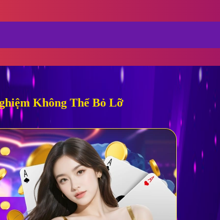
Nghiệm Không Thể Bỏ Lỡ