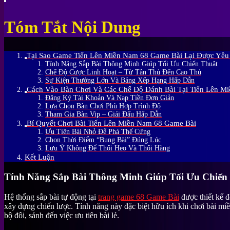
Tóm Tắt Nội Dung
Tại Sao Game Tiến Lên Miền Nam 68 Game Bài Lại Được Yêu
Tính Năng Sắp Bài Thông Minh Giúp Tối Ưu Chiến Thuật
Chế Độ Cược Linh Hoạt – Từ Tân Thủ Đến Cao Thủ
Sự Kiện Thưởng Lớn Và Bảng Xếp Hạng Hấp Dẫn
Cách Vào Bàn Chơi Và Các Chế Độ Đánh Bài Tại Tiến Lên M
Đăng Ký Tài Khoản Và Nạp Tiền Đơn Giản
Lựa Chọn Bàn Chơi Phù Hợp Trình Độ
Tham Gia Bàn Vip – Giải Đấu Hấp Dẫn
Bí Quyết Chơi Bài Tiến Lên Miền Nam 68 Game Bài
Ưu Tiên Bài Nhỏ Để Phá Thế Cứng
Chọn Thời Điểm “Bung Bài” Đúng Lúc
Lưu Ý Không Để Thối Heo Và Thối Hàng
Kết Luận
Tính Năng Sắp Bài Thông Minh Giúp Tối Ưu Chiến
Hệ thống sắp bài tự động tại
trang game 68 Game Bài
được thiết kế để
xây dựng chiến lược. Tính năng này đặc biệt hữu ích khi chơi bài miề
bộ đôi, sảnh đến việc ưu tiên bài lẻ.