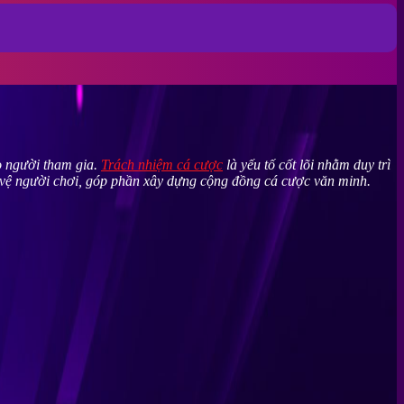
ảo người tham gia.
Trách nhiệm cá cược
là yếu tố cốt lõi nhằm duy trì
ảo vệ người chơi, góp phần xây dựng cộng đồng cá cược văn minh.