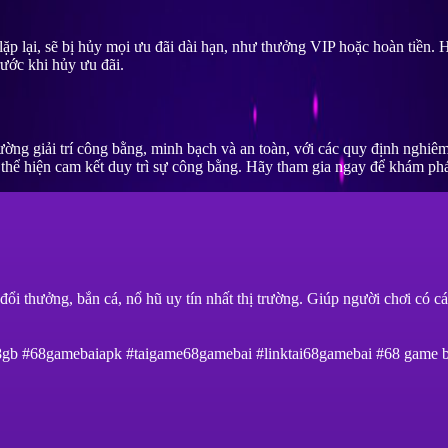
lặp lại, sẽ bị hủy mọi ưu đãi dài hạn, như thưởng VIP hoặc hoàn tiền. 
rước khi hủy ưu đãi.
ờng giải trí công bằng, minh bạch và an toàn, với các quy định nghiêm 
thể hiện cam kết duy trì sự công bằng. Hãy tham gia ngay để khám phá 
i thưởng, bắn cá, nổ hũ uy tín nhất thị trường. Giúp người chơi có cái
gb #68gamebaiapk #taigame68gamebai #linktai68gamebai #68 game b