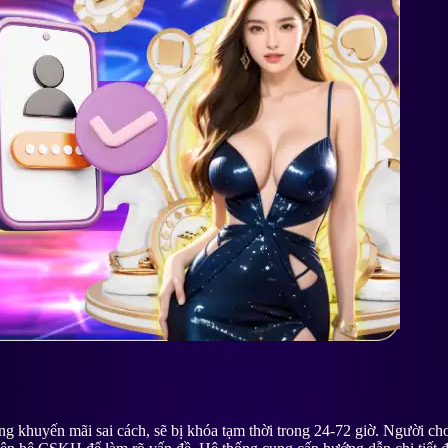
ụng khuyến mãi sai cách, sẽ bị khóa tạm thời trong 24-72 giờ. Người 