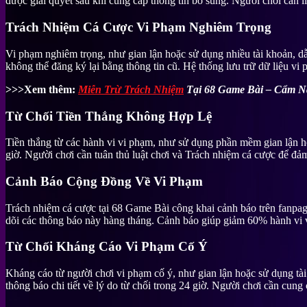
được giải quyết sau khi cung cấp thông tin bổ sung. Người chơi cần 
Trách Nhiệm Cá Cược Vi Phạm Nghiêm Trọng
Vi phạm nghiêm trọng, như gian lận hoặc sử dụng nhiều tài khoản, dẫ
không thể đăng ký lại bằng thông tin cũ. Hệ thống lưu trữ dữ liệu 
>>>Xem thêm:
Miễn Trừ Trách Nhiệm
Tại 68 Game Bài – Cẩm N
Từ Chối Tiền Thắng Không Hợp Lệ
Tiền thắng từ các hành vi vi phạm, như sử dụng phần mềm gian lận hoặ
giờ. Người chơi cần tuân thủ luật chơi và Trách nhiệm cá cược để đả
Cảnh Báo Cộng Đồng Về Vi Phạm
Trách nhiệm cá cược tại 68 Game Bài công khai cảnh báo trên fanpage
dõi các thông báo này hàng tháng. Cảnh báo giúp giảm 60% hành vi v
Từ Chối Kháng Cáo Vi Phạm Cố Ý
Kháng cáo từ người chơi vi phạm cố ý, như gian lận hoặc sử dụng tà
thông báo chi tiết về lý do từ chối trong 24 giờ. Người chơi cần cu