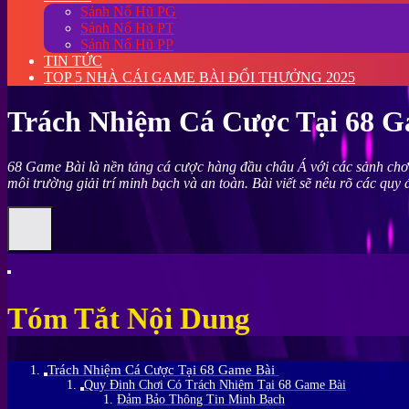
Sảnh Nổ Hũ PG
Sảnh Nổ Hũ PT
Sảnh Nổ Hũ PP
TIN TỨC
TOP 5 NHÀ CÁI GAME BÀI ĐỔI THƯỞNG 2025
Trách Nhiệm Cá Cược Tại 68 
68 Game Bài là nền tảng cá cược hàng đầu châu Á với các sảnh chơi 
môi trường giải trí minh bạch và an toàn. Bài viết sẽ nêu rõ các q
Tóm Tắt Nội Dung
Trách Nhiệm Cá Cược Tại 68 Game Bài
Quy Định Chơi Có Trách Nhiệm Tại 68 Game Bài
Đảm Bảo Thông Tin Minh Bạch