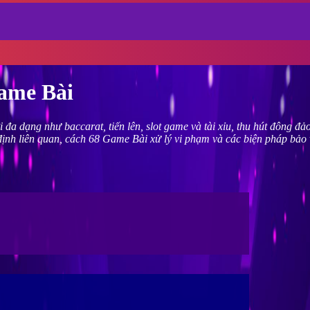
Game Bài
đa dạng như baccarat, tiến lên, slot game và tài xỉu, thu hút đông đ
uy định liên quan, cách 68 Game Bài xử lý vi phạm và các biện pháp b