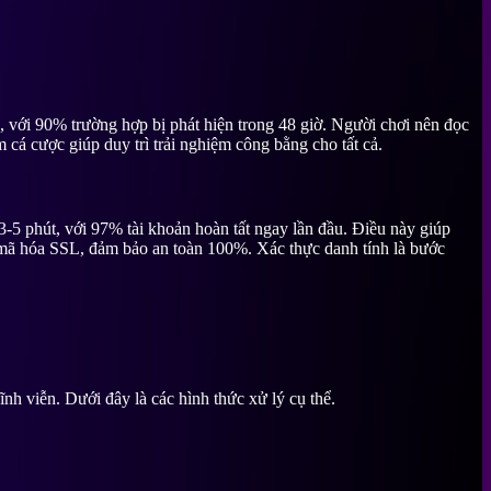
n, với 90% trường hợp bị phát hiện trong 48 giờ. Người chơi nên đọc
cá cược giúp duy trì trải nghiệm công bằng cho tất cả.
-5 phút, với 97% tài khoản hoàn tất ngay lần đầu. Điều này giúp
 mã hóa SSL, đảm bảo an toàn 100%. Xác thực danh tính là bước
nh viễn. Dưới đây là các hình thức xử lý cụ thể.