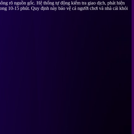
ông rõ nguồn gốc. Hệ thống tự động kiểm tra giao dịch, phát hiện
rong 10-15 phút. Quy định này bảo vệ cả người chơi và nhà cái khỏi