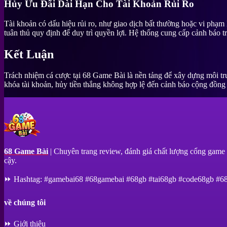
Hủy Ưu Đãi Dài Hạn Cho Tài Khoản Rủi Ro
Tài khoản có dấu hiệu rủi ro, như giao dịch bất thường hoặc vi phạm 
tuân thủ quy định để duy trì quyền lợi. Hệ thống cung cấp cảnh báo t
Kết Luận
Trách nhiệm cá cược tại 68 Game Bài là nền tảng để xây dựng môi trư
khóa tài khoản, hủy tiền thắng không hợp lệ đến cảnh báo cộng đồng 
68 Game Bài
| Chuyên trang review, đánh giá chất lượng cổng game đổ
cậy.
⏩ Hashtag: #gamebai68 #68gamebai #68gb #tai68gb #code68gb #68
về chúng tôi
⏩ Giới thiệu