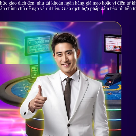
ức giao dịch đen, như tài khoản ngân hàng giả mạo hoặc ví điện tử kh
ản chính chủ để nạp và rút tiền. Giao dịch hợp pháp đảm bảo rút tiền t